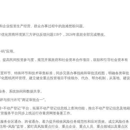
。
”和企业投资生产经营、群众办事过程中的急难愁盼问题。
优化营商环境第三方评估反馈问题118个，2024年底前全部完成整改。
码”应用。
制。提高民间投资参与度，规范开展政府和社会资本合作项目，鼓励和引导社会资本有
置环节、特殊环节和技术审查标准，同步完善办事指南和审批流程图，明确各类审批
字化图纸闭环管理。建立健全重点投资项目手续领办、代办、帮办机制，从落地、建设
业务、系统协同和数据共享。
与排污许可“两证审批合一”。
+不动产登记”平台，拓展不动产登记信息线上查询功能，推出不动产登记信息及地籍
监管服务平台同步上线运行存量房网签备案工作。
服务全区通办、跨省通办。着力提升税收风险任务规范性和应对质效。成立风险任务
信用+风险”监管，紧盯高风险重点行业、重点企业、重点人员、重点领域以及重点区