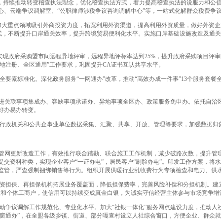
，持续推动转变稽查执法理念，优化稽查执法方式，着力提高稽查执法的说服力和公信
、云端争议调解室、“公职律师涉税争议咨询调解中心”等，一站式化解群众税费争议和
加大重点领域吸引外商投资力度，拓宽利用外资渠道，提高利用外资质量，做好外资
模式，不断提升口岸通关效率，提升跨境贸易便利化水平。实施口岸基础设施改造及通
现政府采购盟市间远程异地评审，远程异地评标率达到25%，提升政府采购项目评审
地注册、全区通用”工作要求，巩固提升CA证书互认共享水平。
素标准化。深化政务服务“一网通办”改革，推动“高效办成一件事”13个服务套餐全
进关联事项集成办、容缺事项承诺办、异地事项全区办、政策服务免申办。依托自治区
好办易办转变。
政机关和公共企事业单位数据采集、汇聚、共享、开放、管理等要求，加强数据归集，
管网更新改造工作，有效推行联合踏勘、联合施工工作机制，减少破路次数，提升管理
交资料种类，实现企业客户“一证办电”，居民客户“刷脸办电”。印发工作方案，将水
监管，严查强制捆绑销售等行为。组织开展供暖行业乱收费行为专项检查和电力、供
资担保、再担保机构拓展业务覆盖面，降低担保费率，完善风险补偿和分担机制。建
业和个体工商户，使信用可以持续变成真金白银，为诚实守信经营主体参与市场竞争增
争议调解工作规范化、专业化水平。加大“社银一体化”服务网点建设力度，推动人社服
一窗通办”，在全盟各级乡镇、街道、部分嘎查村设立人社综合窗口，方便企业、群众