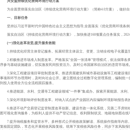
兴安盟持续优化营商环境行动方案
为全面贯彻落实自治区《持续优化营商环境行动方案》（简称4.0方案），做好自治
一、目标任务
坚持以习近平新时代中国特色社会主义思想为指导,全面落实《优化营商环境条例》,
落实自治区《持续优化营商环境行动方案》，加快推进160项重点任务落实，2024年底
(一)强化改革攻坚,提升服务效能
1.持续优化经营主体登记服务。拓展经营主体设立、变更、注销全程电子化覆盖范围
2.积极推进市场准入制度改革。严格落实“全国一张清单”管理模式，依法保障各
序参与基础设施建设，切实激发民间投资活力。及时公布国家和自治区的违背市场准
3.深化工程建设项目审批制度改革。推进房屋建筑和城市基础设施等工程建设项目
事项和环节办理用时，及时向社会公开。建立图纸全过程数字化管理系统，编制统一
到投入使用全方位全流程跟踪服务。
4.推进能源、水利、交通等工程建设领域“一件事”集成办。探索开展能源、水利、
5.深化环境影响评价制度改革。对纳入试点的产业园区内应编制环境影响报告表的项
6.推进不动产交易登记监管制度改革创新。建设市政一体化系统，完善二手房转移登
图可视化查询服务，为权利人提供不动产登记信息、权利限制状况、地籍地块图在线
7.提升纳税服务和监管水平。多种形式公开税收政策解读、系统操作指南等内容。
复核固定团队，常态化开展税收风险复核。统筹下发税收风险任务，同步下发风险报