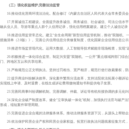
（三）强化权益维护,完善法治监管
16.推动优化营商环境法治化。配合修订《内蒙古自治区人民代表大会常务委员会
17.开展诚信工程建设。全面提升政务诚信、商务诚信、社会诚信、司法公信水平
融从业人员、导游等重点人群个人信用记录，强化信用档案建设。建立个人诚信记录
18.推进信用监管常态化。建立“全生命周期”新型信用监管机制，推动“双随机、
措施清单（2.0版）》。完善公共信用信息分类修复制度，优化国家企业信用信息公
19.推进市场监管现代化。运用大数据、人工智能等技术赋能非现场检查，实现“远
20.积极推进一体化综合监管。制定兴安盟“双随机、一公开”重点领域跨部门综合
门、跨地区互认和共享结果。
21.严格规范公正文明执法。坚持过罚相当、宽严相济，规范行使行政裁量权，防
22.提升商业纠纷解决效率。深化案件繁简分流改革，支持法院依法拓展小额诉讼程
实现线上申请、及时退费，在线生成诉讼费用缴纳通知书和提供电子发票。
23.完善民商事纠纷调解机制。完善调解、仲裁、诉讼等有机衔接协调的多元化纠
24.深化企业破产制度改革。健全“立审执破一体化”机制，加强执行法官与破产
形成，缩短案件审理周期。
25.完善促进企业合规的法律服务体系。推动法律服务资源下沉，从源头上帮助企
26.依法保护民营企业产权和民营企业家权益。拓宽行政执法问题线索征集方式，