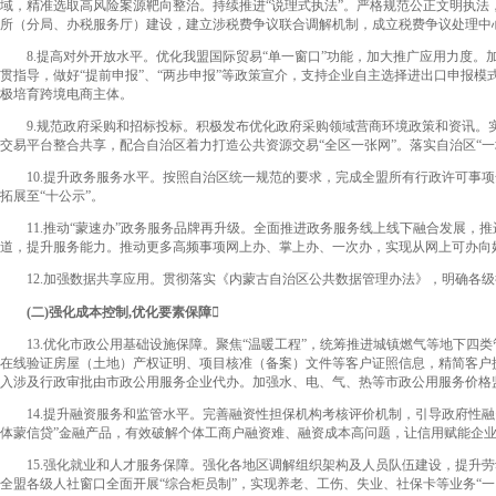
域，精准选取高风险案源靶向整治。持续推进“说理式执法”。严格规范公正文明执法
所（分局、办税服务厅）建设，建立涉税费争议联合调解机制，成立税费争议处理中心
8.提高对外开放水平。优化我盟国际贸易“单一窗口”功能，加大推广应用力度。
贯指导，做好“提前申报”、“两步申报”等政策宣介，支持企业自主选择进出口申报
极培育跨境电商主体。
9.规范政府采购和招标投标。积极发布优化政府采购领域营商环境政策和资讯。实
交易平台整合共享，配合自治区着力打造公共资源交易“全区一张网”。落实自治区“一
10.提升政务服务水平。按照自治区统一规范的要求，完成全盟所有行政许可事项全要
拓展至“十公示”。
11.推动“蒙速办”政务服务品牌再升级。全面推进政务服务线上线下融合发展，推
道，提升服务能力。推动更多高频事项网上办、掌上办、一次办，实现从网上可办向
12.加强数据共享应用。贯彻落实《内蒙古自治区公共数据管理办法》，明确各级行
(二)强化成本控制,优化要素保障
13.优化市政公用基础设施保障。聚焦“温暖工程”，统筹推进城镇燃气等地下四类
在线验证房屋（土地）产权证明、项目核准（备案）文件等客户证照信息，精简客户提
入涉及行政审批由市政公用服务企业代办。加强水、电、气、热等市政公用服务价格
14.提升融资服务和监管水平。完善融资性担保机构考核评价机制，引导政府性融
体蒙信贷”金融产品，有效破解个体工商户融资难、融资成本高问题，让信用赋能企
15.强化就业和人才服务保障。强化各地区调解组织架构及人员队伍建设，提升劳动
全盟各级人社窗口全面开展“综合柜员制”，实现养老、工伤、失业、社保卡等业务“