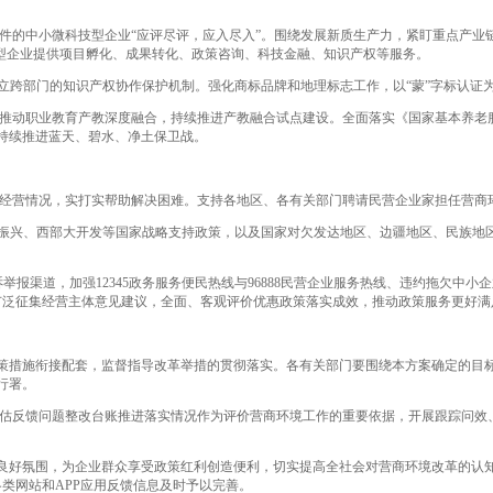
的中小微科技型企业“应评尽评，应入尽入”。围绕发展新质生产力，紧盯重点产业链
技型企业提供项目孵化、成果转化、政策咨询、科技金融、知识产权等服务。
立跨部门的知识产权协作保护机制。强化商标品牌和地理标志工作，以“蒙”字标认证
推动职业教育产教深度融合，持续推进产教融合试点建设。全面落实《国家基本养老服
持续推进蓝天、碧水、净土保卫战。
经营情况，实打实帮助解决困难。支持各地区、各有关部门聘请民营企业家担任营商
北振兴、西部大开发等国家战略支持政策，以及国家对欠发达地区、边疆地区、民族地
诉举报渠道，加强12345政务服务便民热线与96888民营企业服务热线、违约拖欠中
，广泛征集经营主体意见建议，全面、客观评价优惠政策落实成效，推动政策服务更好
策措施衔接配套，监督指导改革举措的贯彻落实。各有关部门要围绕本方案确定的目
行署。
和评估反馈问题整改台账推进落实情况作为评价营商环境工作的重要依据，开展跟踪问
良好氛围，为企业群众享受政策红利创造便利，切实提高全社会对营商环境改革的认
各类网站和APP应用反馈信息及时予以完善。