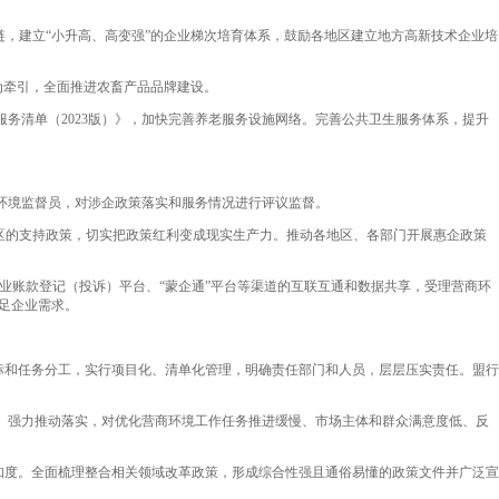
，建立“小升高、高变强”的企业梯次培育体系，鼓励各地区建立地方高新技术企业培
为牵引，全面推进农畜产品品牌建设。
务清单（2023版）》，加快完善养老服务设施网络。完善公共卫生服务体系，提升
环境监督员，对涉企政策落实和服务情况进行评议监督。
区的支持政策，切实把政策红利变成现实生产力。推动各地区、各部门开展惠企政策
小企业账款登记（投诉）平台、“蒙企通”平台等渠道的互联互通和数据共享，受理营商环
满足企业需求。
标和任务分工，实行项目化、清单化管理，明确责任部门和人员，层层压实责任。盟行
效、强力推动落实，对优化营商环境工作任务推进缓慢、市场主体和群众满意度低、反
知度。全面梳理整合相关领域改革政策，形成综合性强且通俗易懂的政策文件并广泛宣