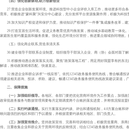
（四）强化创新驱动,助力创新创业
27.营造企业创新发展环境。推进科技型中小企业评价入库工作，推动更多符合条件
育库。积极推进“蒙科聚”兴安分中心建设，充分发挥平台资源集聚作用，积极为科
28.加大知识产权促进和保护力度。推动知识产权保护“一件事”集成服务改革，建
29.打造宜居生活环境。促进义务教育优质均衡发展，推动城乡基础教育一体化。
家庭医生签约覆盖面和服务质量。强化生态环境分区管控，推进重点领域协同增效。
（五）强化商企联系,营造亲清关系
30.健全领导干部联系企业制度。组织领导干部深入企业、商（协）会面对面了解
31.积极推动惠企政策落实兑现。聚焦“政策落地工程”，用足用好我盟享有的东
解读，推动政策精准匹配、快速直达。
32.推进企业和群众诉求“一线应答”。依托12345政务服务便民热线，整合畅通投
境建设相关咨询、投诉、求助、建议。畅通12345政务服务便民热线政策建议渠道
二、保障措施
（一）加强组织领导。
各地区、各部门要把优化营商环境作为工作重点，加强政
政审批政务服务与数据管理局要每月定期调度两个台账的落实进度，并将情况报送盟
（二）实行约谈通报。
实行方案落实的约谈、评估和通报机制，4.0方案台账
映问题强烈的地区和部门予以通报，并根据需要约谈相关地区、部门负责人。
（三）加强宣传推介。
坚持政策宣传、完善和培训相结合，积极营造重商、亲商
传。注重收集企业和群众关于营商环境的反映情况，结合12345政务服务便民热线、