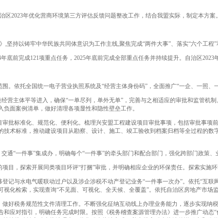
区2023年优化营商环境第三方评估反馈问题整改工作，结合我盟实际，制定本方案
坚持以铸牢中华民族共同体意识为工作主线,聚焦完成“两件大事”、落实“六个工程
前完成121项重点任务，2025年底前完成全部重点任务并持续提升。自治区2023年
。依托全国统一电子营业执照系统及“经营主体身份码”，全面推广“一企、一照、一
类经营主体平等进入，确保“一单尽列，单外无单”，完善与之相适应的审批和监管机
入负面案例清单，做好清理各项显性和隐性壁垒工作。
审批标准化、规范化、便利化。梳理兴安盟工程建设项目审批事项，包括审批事项前
的技术标准，推动建设项目从勘察、设计、施工、竣工验收到档案归档等全过程的数
交通“一件事”集成办，明确每个“一件事”的牵头部门和配合部门，强化跨部门政策、
目，探索开展同类项目环评“打捆”审批，并明确相应企业的环保责任。探索实施环评
记与水电气暖联动过户以及涉企涉税不动产登记业务“一件事一次办”。依托“互联网
可视化检索，实现查询“不见面、可视化、全天候、全覆盖”。依托自治区房地产市场
做好税务规范性文件清理工作。不断强化征纳互动线上办理业务能力，逐步实现纳税
告和应对指引，明确任务完成时限。按照《税务稽查案源管理办法》进一步推广动态“