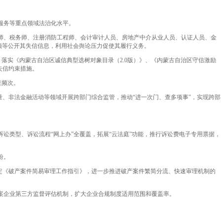
服务等重点领域法治化水平。
师、税务师、注册消防工程师、会计审计人员、房地产中介从业人员、认证人员、金
频等公开其失信信息，利用社会舆论压力促使其履行义务。
落实《内蒙古自治区诚信典型选树对象目录（2.0版）》、《内蒙古自治区守信激励
失信约束措施。
查频次。
、非法金融活动等领域开展跨部门综合监管，推动“进一次门、查多项事”，实现跨部
类型、诉讼流程“网上办”全覆盖，拓展“云法庭”功能，推行诉讼费电子专用票据，
纷。
定《破产案件简易审理工作指引》，进一步推进破产案件繁简分流、快速审理机制的
案企业第三方监督评估机制，扩大企业合规制度适用范围和覆盖率。