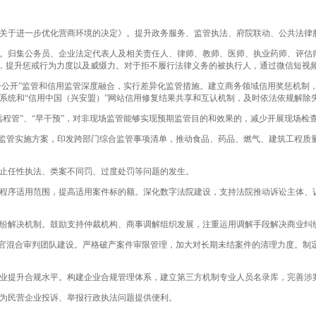
关于进一步优化营商环境的决定》。提升政务服务、监管执法、府院联动、公共法律
。归集公务员、企业法定代表人及相关责任人、律师、教师、医师、执业药师、评估
，提升惩戒行为力度以及威慑力。对于拒不履行法律义务的被执行人，通过微信短视
一公开”监管和信用监管深度融合，实行差异化监管措施。建立商务领域信用奖惩机制，
示系统和“信用中国（兴安盟）”网站信用修复结果共享和互认机制，及时依法依规解除
程管”、“早干预”，对非现场监管能够实现预期监管目的和效果的，减少开展现场检
监管实施方案，印发跨部门综合监管事项清单，推动食品、药品、燃气、建筑工程质量
止任性执法、类案不同罚、过度处罚等问题的发生。
序适用范围，提高适用案件标的额。深化数字法院建设，支持法院推动诉讼主体、诉讼
纷解决机制。鼓励支持仲裁机构、商事调解组织发展，注重运用调解手段解决商业纠
法官混合审判团队建设。严格破产案件审限管理，加大对长期未结案件的清理力度。制
业提升合规水平。构建企业合规管理体系，建立第三方机制专业人员名录库，完善涉
为民营企业投诉、举报行政执法问题提供便利。