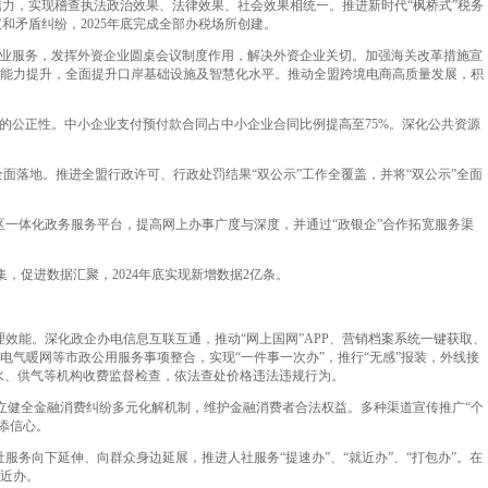
力，实现稽查执法政治效果、法律效果、社会效果相统一。推进新时代“枫桥式”税务
矛盾纠纷，2025年底完成全部办税场所创建。
企业服务，发挥外资企业圆桌会议制度作用，解决外资企业关切。加强海关改革措施宣
关能力提升，全面提升口岸基础设施及智慧化水平。推动全盟跨境电商高质量发展，积
的公正性。中小企业支付预付款合同占中小企业合同比例提高至75%。深化公共资源
面落地。推进全盟行政许可、行政处罚结果“双公示”工作全覆盖，并将“双公示”全面
一体化政务服务平台，提高网上办事广度与深度，并通过“政银企”合作拓宽服务渠
促进数据汇聚，2024年底实现新增数据2亿条。
效能。深化政企办电信息互联互通，推动“网上国网”APP、营销档案系统一键获取、
电气暖网等市政公用服务事项整合，实现“一件事一次办”，推行“无感”报装，外线接
水、供气等机构收费监督检查，依法查处价格违法违规行为。
立健全金融消费纠纷多元化解机制，维护金融消费者合法权益。多种渠道宣传推广“个
添信心。
务向下延伸、向群众身边延展，推进人社服务“提速办”、“就近办”、“打包办”。在
就近办。