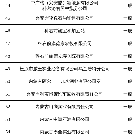
中广核（兴安盟）新能源有限公司
44
一般
科尔沁右翼中旗分公司
45
兴安盟骏逸石油销售有限公司
一般
46
科右前旗宝和加油站
一般
47
科右前旗德康农牧有限公司
一般
48
科右前旗康立寿医院有限公司
一般
49
松原市威王实业经贸有限公司乌兰浩特分公司
一般
50
内蒙古阿尔一一九八酒业有限公司案
一般
51
兴安盟利宝报废汽车回收有限责任公司
一般
52
内蒙古山鹰实业有限责任公司
一般
53
内蒙古中闰石油有限公司
一般
54
内蒙古墨金实业有限公司
一般