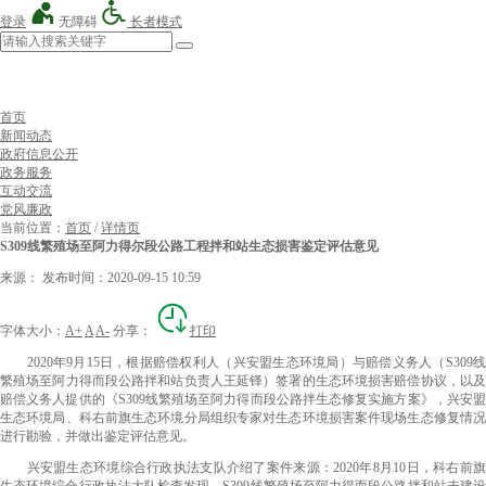
登录
无障碍
长者模式
首页
新闻动态
政府信息公开
政务服务
互动交流
党风廉政
当前位置：
首页
/
详情页
S309线繁殖场至阿力得尔段公路工程拌和站生态损害鉴定评估意见
来源：
发布时间：2020-09-15 10:59
字体大小：
A+
A
A-
分享：
打印
2020年9月15日，根据赔偿权利人（兴安盟生态环境局）与赔偿义务人（S309线
繁殖场至阿力得而段公路拌和站负责人王延铎）签署的生态环境损害赔偿协议，以及
赔偿义务人提供的《S309线繁殖场至阿力得而段公路拌生态修复实施方案》，兴安盟
生态环境局、科右前旗生态环境分局组织专家对生态环境损害案件现场生态修复情况
进行勘验，并做出鉴定评估意见。
兴安盟生态环境综合行政执法支队介绍了案件来源：2020年8月10日，科右前旗