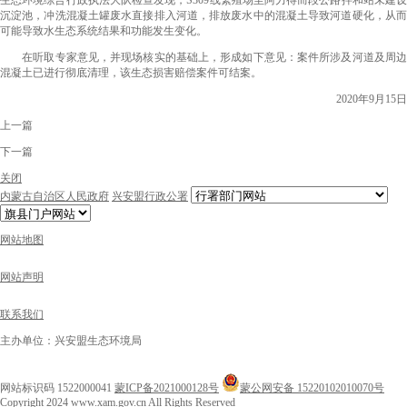
生态环境综合行政执法大队检查发现，S309线繁殖场至阿力得而段公路拌和站未建设
沉淀池，冲洗混凝土罐废水直接排入河道，排放废水中的混凝土导致河道硬化，从而
可能导致水生态系统结果和功能发生变化。
在听取专家意见，并现场核实的基础上，形成如下意见：案件所涉及河道及周边
混凝土已进行彻底清理，该生态损害赔偿案件可结案。
2020年9月15日
上一篇
下一篇
关闭
内蒙古自治区人民政府
兴安盟行政公署
网站地图
网站声明
联系我们
主办单位：兴安盟生态环境局
网站标识码 1522000041
蒙ICP备2021000128号
蒙公网安备 15220102010070号
Copyright 2024 www.xam.gov.cn All Rights Reserved